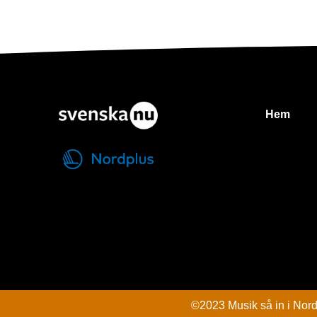
Hem
©2023 Musik så in i Nor