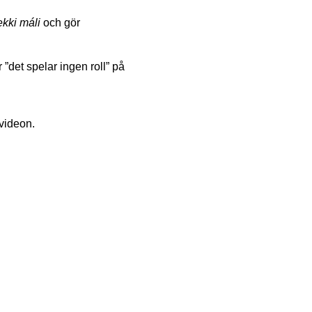
ekki máli
och gör
”det spelar ingen roll” på
 videon.