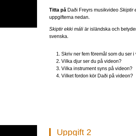
Titta på
Daði Freyrs musikvideo
Skiptir 
uppgifterna nedan.
Skiptir ekki máli
är isländska och betyder 
svenska.
Skriv ner fem föremål som du ser i
Vilka djur ser du på videon?
Vilka instrument syns på videon?
Vilket fordon kör Daði på videon?
Uppgift 2