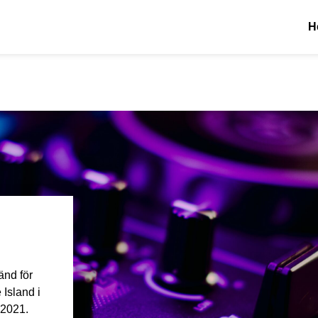
H
änd för
 Island i
 2021.