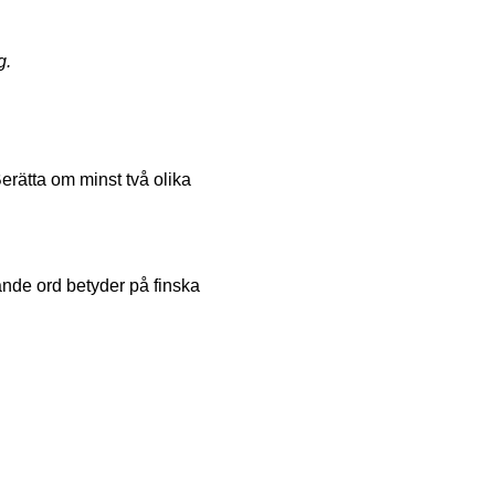
g.
rätta om minst två olika
ande ord betyder på finska