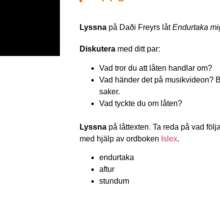
Lyssna
på Daði Freyrs låt
Endurtaka mi
Diskutera
med ditt par:
Vad tror du att låten handlar om?
Vad händer det på musikvideon? Be
saker.
Vad tyckte du om låten?
Lyssna
på låttexten
.
Ta reda på vad följ
med hjälp av ordboken
Islex
.
endurtaka
aftur
stundum