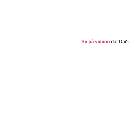
Se
på videon
där Daði 