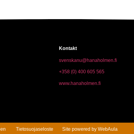
Kontakt
svenskanu@hanaholmen.fi
+358 (0) 400 605 565
www.hanaholmen.fi
den
Tietosuojaseloste
Site powered by
WebAula