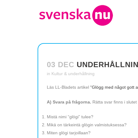
03 DEC
UNDERHÅLLNING
in
Kultur & underhållning
Läs LL-Bladets artikel
“Glögg med något gott at
A) Svara på frågorna.
Rätta svar finns i slutet
Mistä nimi “glögi” tulee?
Mikä on tärkeintä glögin valmistuksessa?
Miten glögi tarjoillaan?