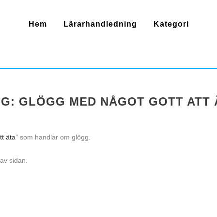
Hem
Lärarhandledning
Kategori
: GLÖGG MED NÅGOT GOTT ATT ÄT
t äta”
som handlar om glögg.
 av sidan.