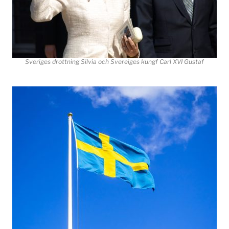
Sveriges drottning Silvia och Svereiges kungf Carl XVI Gustaf