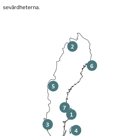
sevärdheterna.
2
6
5
7
1
3
4