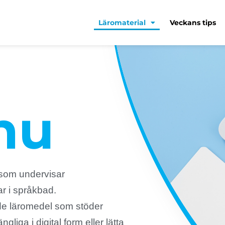
Läromaterial
Veckans tips
nu
 som undervisar
r i språkbad.
de läromedel som stöder
gliga i digital form eller lätta