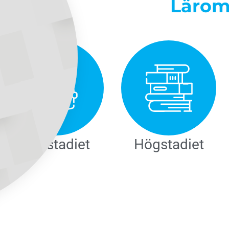
Lärom
Lågstadiet
Högstadiet