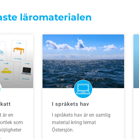
ste läromaterialen
skatt
I språkets hav
t är en
I språkets hav är en samlig
kortlek som
material kring temat
öjligheter
Östersjön.
.