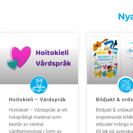
Nya
Hoitokieli – Vårdspråk
Bildjakt & ord
Hoitokieli – Vårdspråk är ett
Bildjakt & ordskat
tvåspråkigt material som
inspirerande bild
består av central
erbjuder många m
vårdterminologi i form av
till lek på svenska