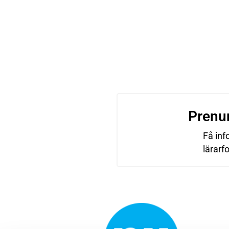
Prenu
Få inf
lärarf