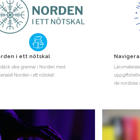
rden i ett nötskal
Navigera
täck våra grannar i Norden med
Läromaterial
erialet Norden i ett nötskal!
uppgiftshelh
de nordiska 