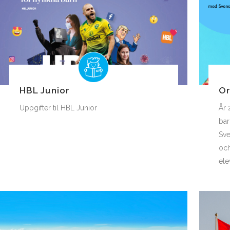
HBL Junior
Or
Uppgifter til HBL Junior
År 
bar
Sve
och
ele