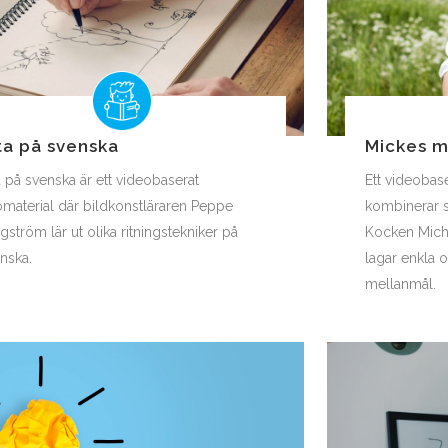
ta på svenska
Mickes m
a på svenska är ett videobaserat
Ett videobas
omaterial där bildkonstläraren Peppe
kombinerar 
gström lär ut olika ritningstekniker på
Kocken Micha
nska.
lagar enkla 
mellanmål.