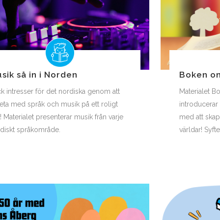
sik så in i Norden
Boken om
k intresser för det nordiska genom att
Materialet 
eta med språk och musik på ett roligt
introducerar 
t! Materialet presenterar musik från varje
med att skap
diskt språkområde.
världar! Syf