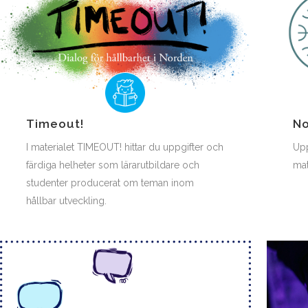
Timeout!
No
I materialet TIMEOUT! hittar du uppgifter och
Upp
färdiga helheter som lärarutbildare och
mat
studenter producerat om teman inom
hållbar utveckling.