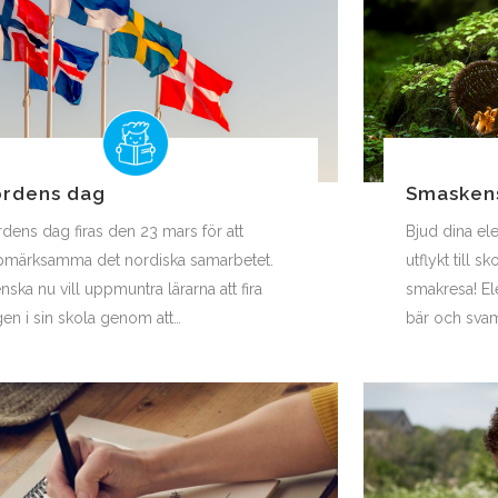
rdens dag
Smasken
dens dag firas den 23 mars för att
Bjud dina e
märksamma det nordiska samarbetet.
utflykt till
nska nu vill uppmuntra lärarna att fira
smakresa! El
en i sin skola genom att…
bär och svam