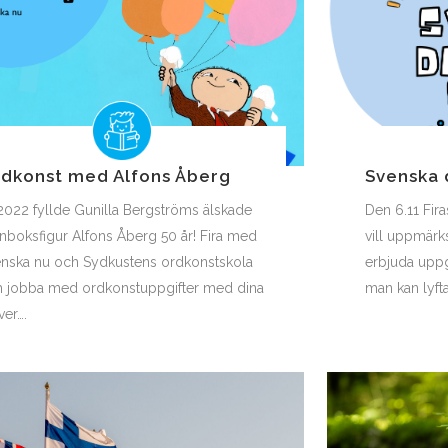
dkonst med Alfons Åberg
Svenska
2022 fyllde Gunilla Bergströms älskade
Den 6.11 Fir
nboksfigur Alfons Åberg 50 år! Fira med
vill uppmär
nska nu och Sydkustens ordkonstskola
erbjuda uppgi
 jobba med ordkonstuppgifter med dina
man kan lyft
ver….