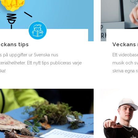
ckans tips
Veckans 
s på uppgifter ur Svenska nus
Ett videobas
erialhelheter. Ett nytt tips publiceras varje
musik och sv
ka!
skriva egna 