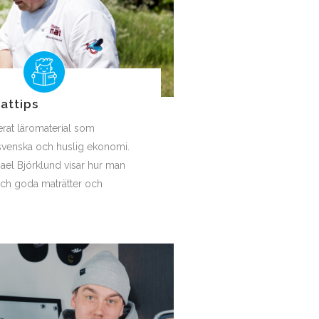
attips
erat läromaterial som
svenska och huslig ekonomi.
el Björklund visar hur man
och goda maträtter och