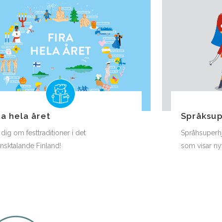
ra hela året
Språksup
 dig om festtraditioner i det
Språhsuperhj
nsktalande Finland!
som visar ny