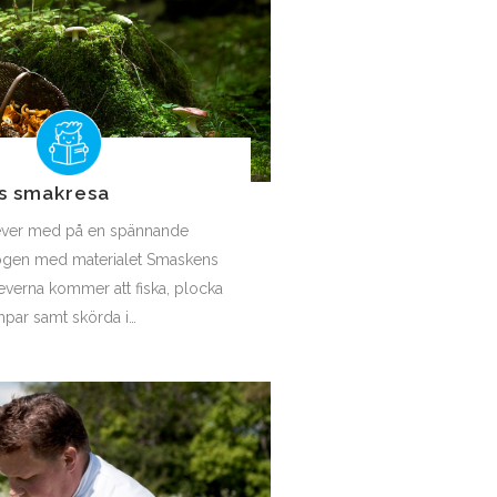
s smakresa
lever med på en spännande
 skogen med materialet Smaskens
everna kommer att fiska, plocka
par samt skörda i…