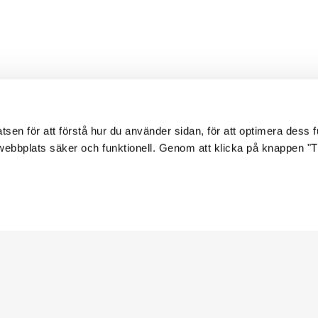
en för att förstå hur du använder sidan, för att optimera dess fun
ebbplats säker och funktionell. Genom att klicka på knappen "Til
merera på vårt nyhetsbrev
ormation om skolturnéer, läromaterial,
ortbildningar och aktuella evenemang.