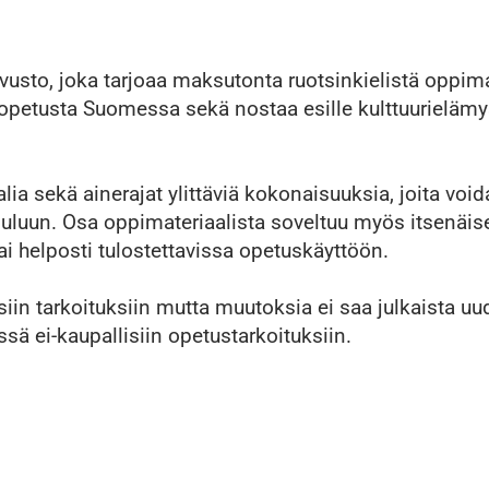
usto, joka tarjoaa maksutonta ruotsinkielistä oppima
opetusta Suomessa sekä nostaa esille kulttuurielämy
alia sekä ainerajat ylittäviä kokonaisuuksia, joita vo
uluun. Osa oppimateriaalista soveltuu myös itsenäi
ai helposti tulostettavissa opetuskäyttöön.
siin tarkoituksiin mutta muutoksia ei saa julkaista uud
sä ei-kaupallisiin opetustarkoituksiin.