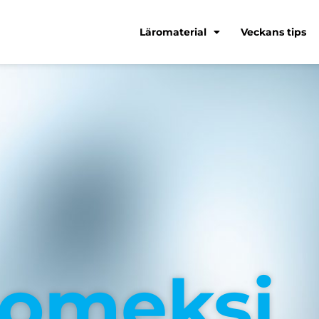
Läromaterial
Veckans tips
omeksi