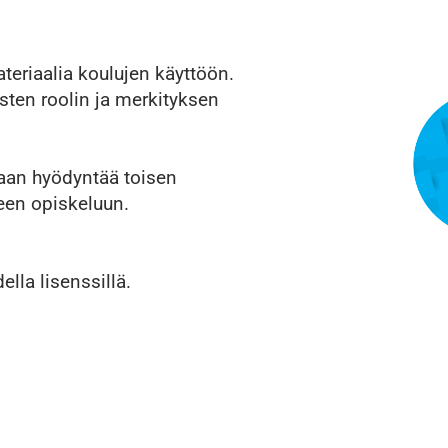
teriaalia koulujen käyttöön.
sten roolin ja merkityksen
idaan hyödyntää toisen
seen opiskeluun.
ella lisenssillä.