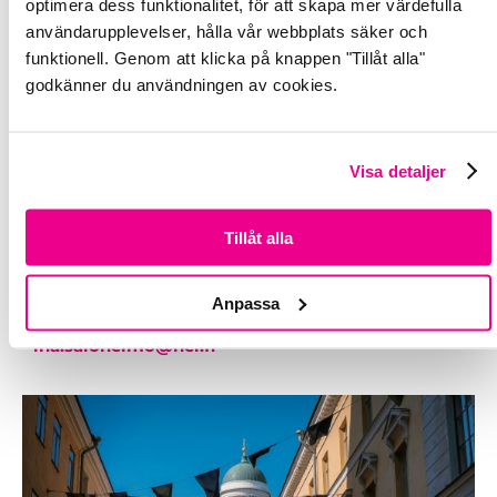
optimera dess funktionalitet, för att skapa mer värdefulla
användarupplevelser, hålla vår webbplats säker och
funktionell. Genom att klicka på knappen "Tillåt alla"
godkänner du användningen av cookies.
Mera information:
Visa detaljer
Liisa Suomela, Tf. projektchef
Nätverket Svenska nu
liisa.suomela@hanaholmen.fi
Tillåt alla
Ina Saloheimo, projektikoordinator
Anpassa
Helsingfors stad
ina.saloheimo@hel.fi