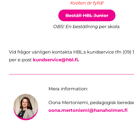
Kvoten är fylld!
Beställ HBL Junior
OBS! En beställning per skola.
Vid frågor vänligen kontakta HBL:s kundservice tfn (09) 1
per e-post
kundservice@hbl.fi
.
Mera information:
Oona Mertoniemi, pedagogisk bereda
oona.mertoniemi@hanaholmen.fi