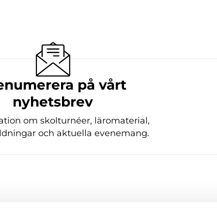
enumerera på vårt
nyhetsbrev
ation om skolturnéer, läromaterial,
bildningar och aktuella evenemang.
svenskanu@hanaholmen.fi