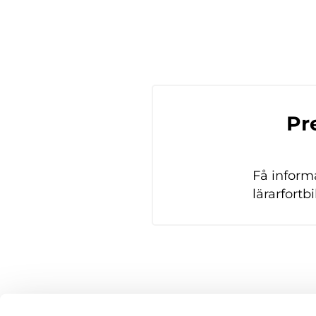
Pr
Få inform
lärarfort