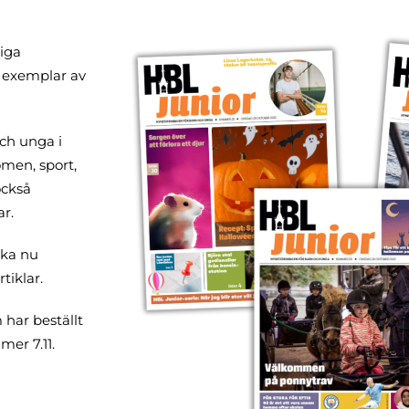
iga
s exemplar av
ch unga i
omen, sport,
också
ar.
ska nu
rtiklar.
har beställt
er 7.11.